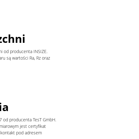
zchni
ni od producenta INSIZE.
u są wartości Ra, Rz oraz
ia
047 od producenta TesT GmbH.
iarowym jest certyfikat
 o kontakt pod adresem