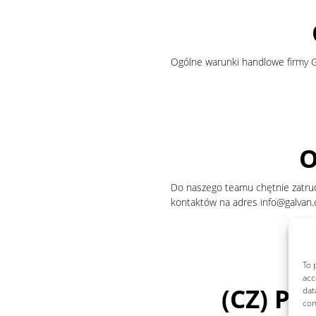
Ogólne warunki handlowe firmy GA
O
Do naszego teamu chętnie zatrud
kontaktów na adres info@galvan.c
To 
acc
(CZ) Pr
dat
con