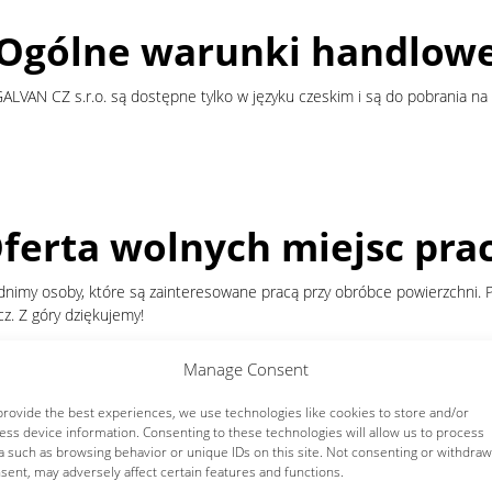
Ogólne warunki handlow
LVAN CZ s.r.o. są dostępne tylko w języku czeskim i są do pobrania na 
ferta wolnych miejsc pra
nimy osoby, które są zainteresowane pracą przy obróbce powierzchni. P
z. Z góry dziękujemy!
Manage Consent
provide the best experiences, we use technologies like cookies to store and/or
ess device information. Consenting to these technologies will allow us to process
ojekt – Výměna strojního 
a such as browsing behavior or unique IDs on this site. Not consenting or withdraw
sent, may adversely affect certain features and functions.