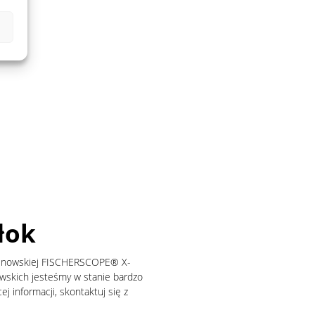
łok
tgenowskiej FISCHERSCOPE® X-
wskich jesteśmy w stanie bardzo
j informacji, skontaktuj się z