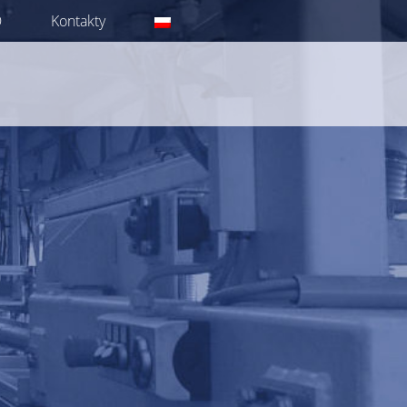
Q
Kontakty
CZ
EN
DE
PL