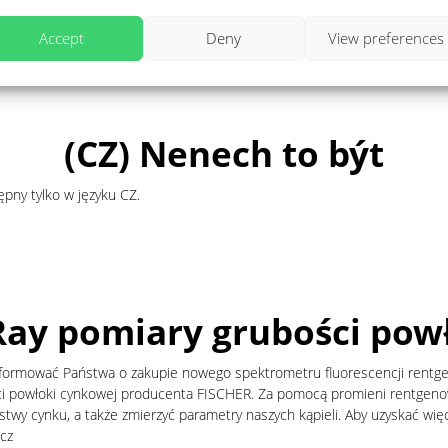
ępny tylko w języku CZ i EN.
Accept
Deny
View preferences
(CZ) Nenech to být
ępny tylko w języku CZ.
Ray pomiary grubości pow
informować Państwa o zakupie nowego spektrometru fluorescencji ren
i powłoki cynkowej producenta FISCHER. Za pomocą promieni rentgeno
twy cynku, a także zmierzyć parametry naszych kąpieli. Aby uzyskać więce
.cz