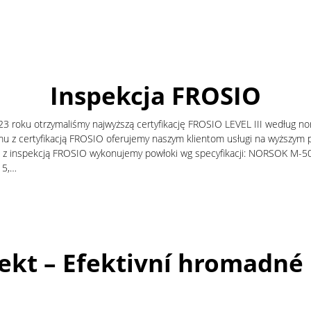
Inspekcja FROSIO
23 roku otrzymaliśmy najwyższą certyfikację FROSIO LEVEL III według no
u z certyfikacją FROSIO oferujemy naszym klientom usługi na wyższym 
 z inspekcją FROSIO wykonujemy powłoki wg specyfikacji: NORSOK M-5
15,…
jekt – Efektivní hromadn
zinkování