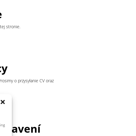
e
tej stronie.
cy
rosimy o przysyłanie CV oraz
vybavení
ing