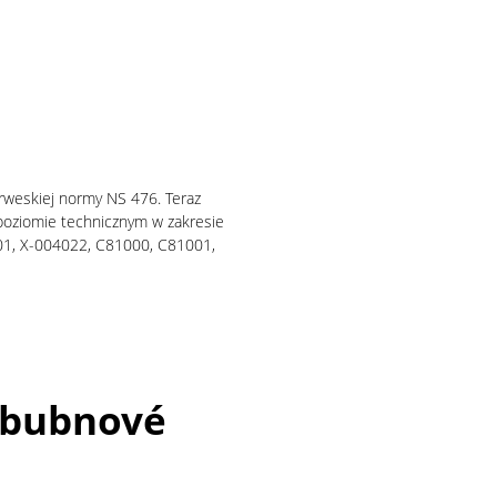
rweskiej normy NS 476. Teraz
poziomie technicznym w zakresie
01, X-004022, C81000, C81001,
é bubnové