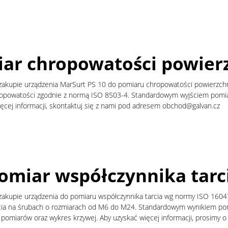
ar chropowatości powier
 zakupie urządzenia MarSurt PS 10 do pomiaru chropowatości powierzch
opowatości zgodnie z normą ISO 8503-4. Standardowym wyjściem pomiar
ięcej informacji, skontaktuj się z nami pod adresem obchod@galvan.cz
omiar współczynnika tarc
 zakupie urządzenia do pomiaru współczynnika tarcia wg normy ISO 16
cia na śrubach o rozmiarach od M6 do M24. Standardowym wynikiem pom
 pomiarów oraz wykres krzywej. Aby uzyskać więcej informacji, prosimy