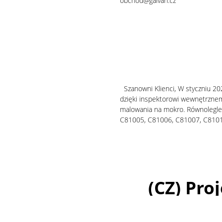
obchod@galvan.cz
Szanowni Klienci, W styczniu 20
dzięki inspektorowi wewnętrznem
malowania na mokro. Równolegle
C81005, C81006, C81007, C810
(CZ) Pro