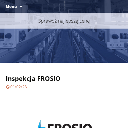
Skip
Menu
to
content
Sprawdź najlepszą cenę
Inspekcja FROSIO
01/02/23