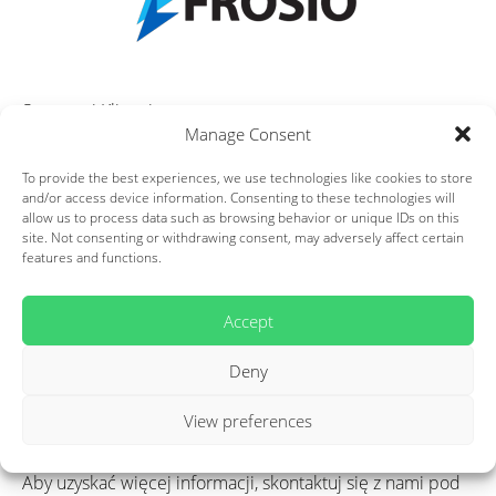
Szanowni Klienci,
Manage Consent
W styczniu 2023 roku otrzymaliśmy najwyższą certyfikację
To provide the best experiences, we use technologies like cookies to store
FROSIO LEVEL III
według norweskiej normy
NS 476
.
and/or access device information. Consenting to these technologies will
allow us to process data such as browsing behavior or unique IDs on this
site. Not consenting or withdrawing consent, may adversely affect certain
Teraz dzięki inspektorowi wewnętrznemu z certyfikacją
features and functions.
FROSIO
oferujemy naszym klientom usługi na wyższym
poziomie technicznym w zakresie malowania na mokro.
Accept
Równolegle z inspekcją
FROSIO
wykonujemy powłoki wg
Deny
specyfikacji:
NORSOK M-501, X-004022, C81000, C81001,
C81005, C81006, C81007, C81015, C80400, Xylan,
View preferences
Everslik, Epoxid
.
Aby uzyskać więcej informacji, skontaktuj się z nami pod