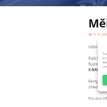
Měř
15. 9. 20
Vážení záka
To 
Rádi bycho
acc
dat
fluorescen
con
X-RAY XDL
Rentgenový
zinkem a t
Pro více i