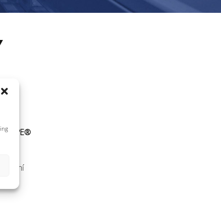
Y
ing
RSCOPE®
okovení