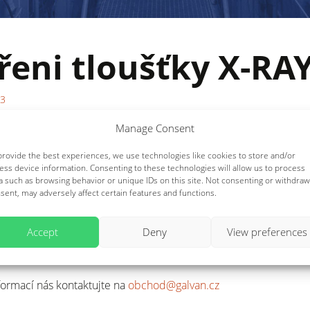
eni tloušťky X-RA
23
Manage Consent
zníci,
provide the best experiences, we use technologies like cookies to store and/or
m Vás informovali o zakoupení nového X-Ray rentgenového
ess device information. Consenting to these technologies will allow us to process
a such as browsing behavior or unique IDs on this site. Not consenting or withdraw
čního spektrometru pro měření tloušťky povlaku zinku
FISCHE
sent, may adversely affect certain features and functions.
 230
od výrobce
FISCHER.
Accept
Deny
View preferences
mi paprsky jsme schopni velmi přesně změřit tloušťku vrstvy p
aké změřit parametry funkčních lázní.
nformací nás kontaktujte na
obchod@galvan.cz